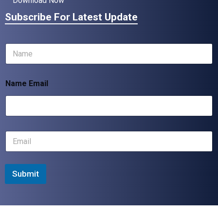
Download Now
Subscribe For Latest Update
N
a
m
e
Name Email
*
E
m
a
i
l
Submit
*