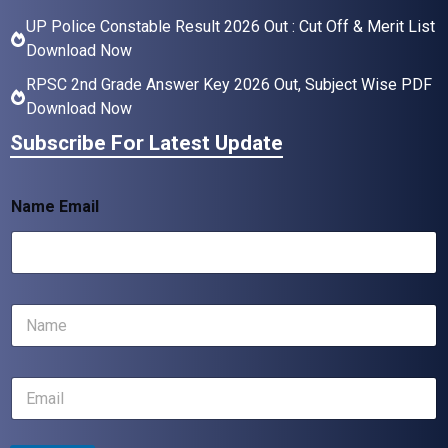
UP Police Constable Result 2026 Out : Cut Off & Merit List
Download Now
RPSC 2nd Grade Answer Key 2026 Out, Subject Wise PDF
Download Now
Subscribe For Latest Update
Name Email
N
a
m
e
E
*
m
a
i