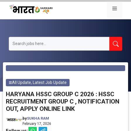
Skip
Menu
to
content
All Update
,
Latest Job Update
HARYANA HSSC GROUP C 2026 : HSSC
RECRUITMENT GROUP C , NOTIFICATION
OUT, APPLY ONLINE LINK
by
SUKHA RAM
February 17, 2026
Follow us: