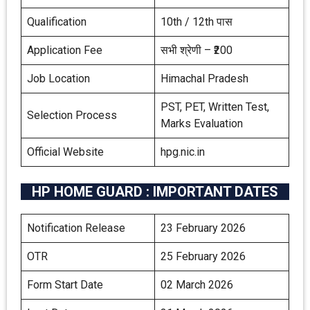
Qualification
10th / 12th पास
Application Fee
सभी श्रेणी – ₹200
Job Location
Himachal Pradesh
PST, PET, Written Test,
Selection Process
Marks Evaluation
Official Website
hpg.nic.in
HP HOME GUARD : IMPORTANT DATES
Notification Release
23 February 2026
OTR
25 February 2026
Form Start Date
02 March 2026