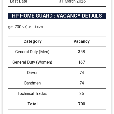
Last Date
31 March 2026
HP HOME GUARD : VACANCY DETAILS
कुल 700 पदों का विवरण
Category
Vacancy
General Duty (Men)
358
General Duty (Women)
167
Driver
74
Bandmen
74
Technical Trades
26
Total
700