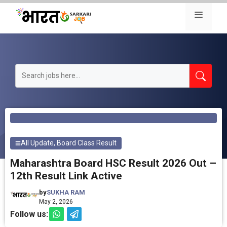
Skip
Menu
to
content
All Update
,
Board Class Result
Maharashtra Board HSC Result 2026 Out –
12th Result Link Active
by
SUKHA RAM
May 2, 2026
Follow us: