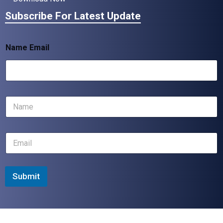
Subscribe For Latest Update
Name Email
N
a
m
e
E
*
m
a
i
l
Submit
*