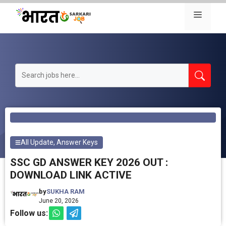
Skip
Menu
to
content
All Update
,
Answer Keys
SSC GD ANSWER KEY 2026 OUT :
DOWNLOAD LINK ACTIVE
by
SUKHA RAM
June 20, 2026
Follow us: