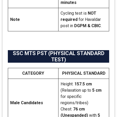
minutes
Cycling test is
NOT
Note
required
for Havaldar
post in
DGPM & CBIC
.
SSC MTS PST (PHYSICAL STANDARD
TEST)
CATEGORY
PHYSICAL STANDARD
Height:
157.5 cm
(Relaxation up to
5 cm
for specific
Male Candidates
regions/tribes)
Chest:
76 cm
(Unexpanded)
with
5