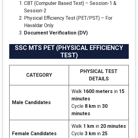
CBT (Computer Based Test) – Session-1 &
Session-2
Physical Efficiency Test (PET/PST) – For
Havaldar Only
Document Verification (DV)
SSC MTS PET (PHYSICAL EFFICIENCY
TEST)
PHYSICAL TEST
CATEGORY
DETAILS
Walk
1600 meters
in
15
minutes
Male Candidates
Cycle
8 km
in
30
minutes
Walk
1 km
in
20 minutes
Female Candidates
Cycle
3 km
in
25