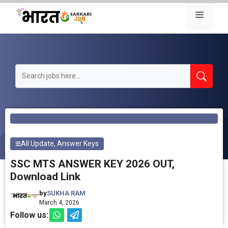
Skip
Menu
to
content
All Update
,
Answer Keys
SSC MTS ANSWER KEY 2026 OUT,
Download Link
by
SUKHA RAM
March 4, 2026
Follow us: