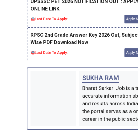
UPSSSC PET 2026 NOTIFICATION OUT : APPL
ONLINE LINK
Last Date To Apply:
Apply 
RPSC 2nd Grade Answer Key 2026 Out, Subjec
Wise PDF Download Now
Last Date To Apply:
Apply 
SUKHA RAM
Bharat Sarkari Job is a 
accurate information ab
and results across Indi
the portal serves as a o
career in the public sect