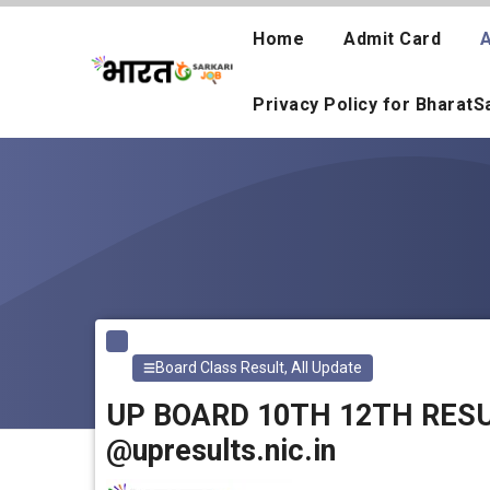
Skip
to
Home
Admit Card
A
content
Privacy Policy for Bharat
Board Class Result
,
All Update
UP BOARD 10TH 12TH RESUL
@upresults.nic.in