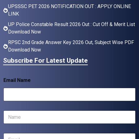
UPSSSC PET 2026 NOTIFICATION OUT : APPLY ONLINE
LINK
UP Police Constable Result 2026 Out : Cut Off & Merit List
Download Now
RPSC 2nd Grade Answer Key 2026 Out, Subject Wise PDF
Download Now
Subscribe For Latest Update
Email Name
N
a
m
e
E
*