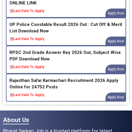
ONLINE LINK
Last Date To Apply:
Apply Now
UP Police Constable Result 2026 Out : Cut Off & Merit
List Download Now
Last Date To Apply:
Apply Now
RPSC 2nd Grade Answer Key 2026 Out, Subject Wise
PDF Download Now
Last Date To Apply:
Apply Now
Rajasthan Safai Karmachari Recruitment 2026 Apply
Online for 24752 Posts
Last Date To Apply:
Apply Now
About Us
Bharat Sarkari Job is a trusted platform for latest