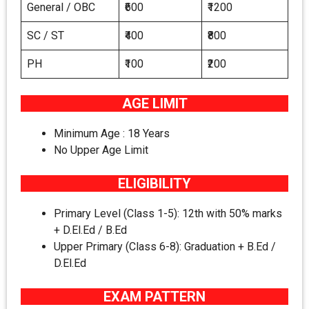
General / OBC
₹600
₹1200
SC / ST
₹400
₹800
PH
₹100
₹200
AGE LIMIT
Minimum Age : 18 Years
No Upper Age Limit
ELIGIBILITY
Primary Level (Class 1-5): 12th with 50% marks
+ D.El.Ed / B.Ed
Upper Primary (Class 6-8): Graduation + B.Ed /
D.El.Ed
EXAM PATTERN