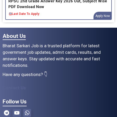
RPSC 2nd Grade Answer Key 2026 Out, Subject Wise
PDF Download Now
Last Date To Apply:
Apply Now
About Us
Bharat Sarkari Job is a trusted platform for latest
government job updates, admit cards, results, and
answer keys. Stay updated with accurate and fast
notifications.
Have any questions? 👇
Contact Us
Follow Us