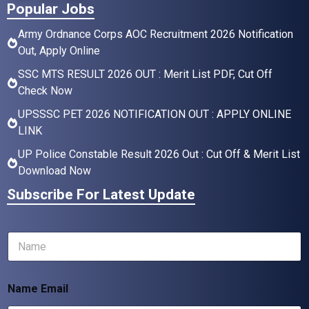
Popular Jobs
Army Ordnance Corps AOC Recruitment 2026 Notification
Out, Apply Online
SSC MTS RESULT 2026 OUT : Merit List PDF, Cut Off
Check Now
UPSSSC PET 2026 NOTIFICATION OUT : APPLY ONLINE
LINK
UP Police Constable Result 2026 Out : Cut Off & Merit List
Download Now
Subscribe For Latest Update
N
a
m
e
Name Email
*