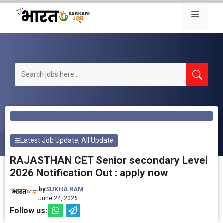
Skip
Menu
to
content
Latest Job Update
,
All Update
RAJASTHAN CET Senior secondary Level
2026 Notification Out : apply now
by
SUKHA RAM
June 24, 2026
Follow us: