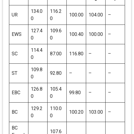
134.0
116.2
UR
100.00
104.00
–
0
0
127.4
109.6
EWS
100.40
100.00
–
0
0
114.4
SC
87.00
116.80
–
–
0
109.8
ST
92.80
–
–
–
0
126.8
105.4
EBC
99.80
–
–
0
0
129.2
110.0
BC
100.20
103.00
–
0
0
BC
107.6