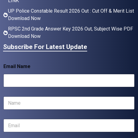
LINK
UP Police Constable Result 2026 Out : Cut Off & Merit List
Download Now
RPSC 2nd Grade Answer Key 2026 Out, Subject Wise PDF
Download Now
Subscribe For Latest Update
Email Name
N
a
m
e
E
*
m
a