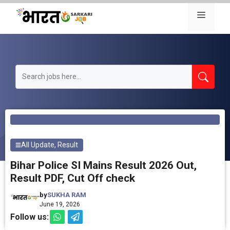
Skip
Menu
to
content
All Update
,
Result
Bihar Police SI Mains Result 2026 Out,
Result PDF, Cut Off check
by
SUKHA RAM
June 19, 2026
Follow us: