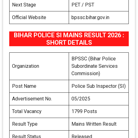
Next Stage
PET / PST
Official Website
bpssc.bihar.gov.in
BIHAR POLICE SI MAINS RESULT 2026 :
SHORT DETAILS
BPSSC (Bihar Police
Organization
Subordinate Services
Commission)
Post Name
Police Sub Inspector (SI)
Advertisement No.
05/2025
Total Vacancy
1799 Posts
Result Type
Mains Written Result
Result Status
Released