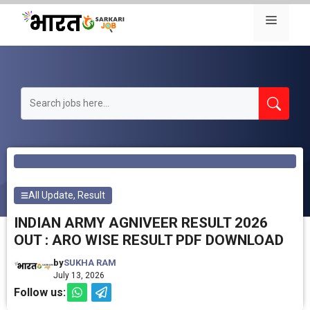
Skip
Menu
to
content
All Update
,
Result
INDIAN ARMY AGNIVEER RESULT 2026
OUT : ARO WISE RESULT PDF DOWNLOAD
by
SUKHA RAM
July 13, 2026
Follow us: