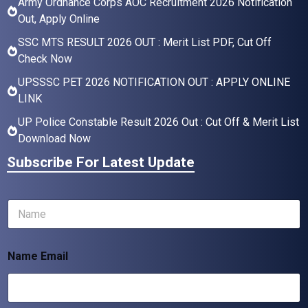
Army Ordnance Corps AOC Recruitment 2026 Notification
Out, Apply Online
SSC MTS RESULT 2026 OUT : Merit List PDF, Cut Off
Check Now
UPSSSC PET 2026 NOTIFICATION OUT : APPLY ONLINE
LINK
UP Police Constable Result 2026 Out : Cut Off & Merit List
Download Now
Subscribe For Latest Update
N
a
m
e
Name Email
*