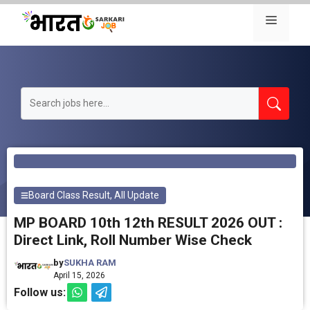
Skip
Menu
to
content
Board Class Result
,
All Update
MP BOARD 10th 12th RESULT 2026 OUT :
Direct Link, Roll Number Wise Check
by
SUKHA RAM
April 15, 2026
Follow us: