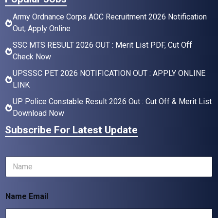
Army Ordnance Corps AOC Recruitment 2026 Notification
Out, Apply Online
SSC MTS RESULT 2026 OUT : Merit List PDF, Cut Off
Check Now
UPSSSC PET 2026 NOTIFICATION OUT : APPLY ONLINE
LINK
UP Police Constable Result 2026 Out : Cut Off & Merit List
Download Now
Subscribe For Latest Update
N
a
m
e
Name Email
*