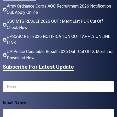
Army Ordnance Corps AOC Recruitment 2026 Notification
Out, Apply Online
SSC MTS RESULT 2026 OUT : Merit List PDF, Cut Off
Check Now
UPSSSC PET 2026 NOTIFICATION OUT : APPLY ONLINE
LINK
UP Police Constable Result 2026 Out : Cut Off & Merit List
Download Now
Subscribe For Latest Update
N
a
m
e
Email Name
*