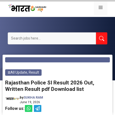
Skip
Menu
to
content
All Update
,
Result
Rajasthan Police SI Result 2026 Out,
Written Result pdf Download list
by
SUKHA RAM
June 19, 2026
Follow us: