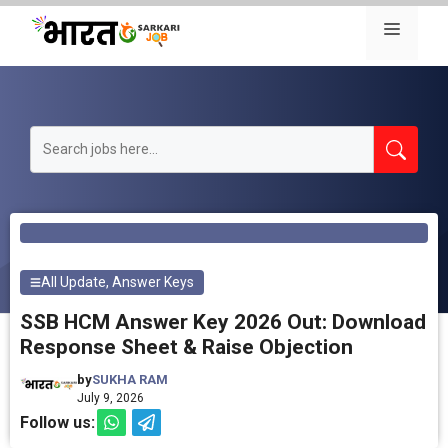
Skip
Menu
to
content
All Update
,
Answer Keys
SSB HCM Answer Key 2026 Out: Download
Response Sheet & Raise Objection
by
SUKHA RAM
July 9, 2026
Follow us: